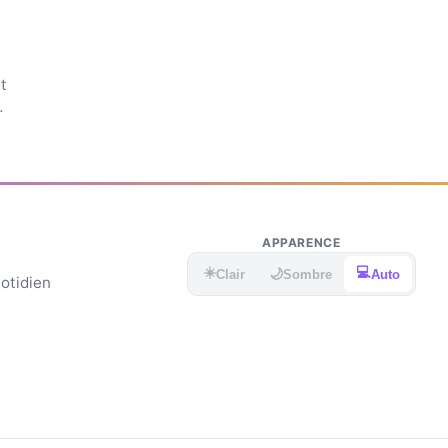
t
APPARENCE
☀️
💻
🌙
Clair
Sombre
Auto
uotidien