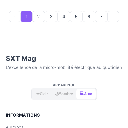
‹
1
2
3
4
5
6
7
›
SXT Mag
L'excellence de la micro-mobilité électrique au quotidien
APPARENCE
☀️
💻
🌙
Clair
Sombre
Auto
INFORMATIONS
À propos