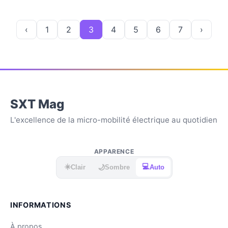
‹
1
2
3
4
5
6
7
›
SXT Mag
L'excellence de la micro-mobilité électrique au quotidien
APPARENCE
☀️
💻
🌙
Clair
Sombre
Auto
INFORMATIONS
À propos