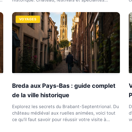
locales vous attend...
s
VOYAGES
Breda aux Pays-Bas : guide complet
V
de la ville historique
P
Explorez les secrets du Brabant-Septentrional. Du
D
e
château médiéval aux ruelles animées, voici tout
d
ce qu'il faut savoir pour réussir votre visite à
v
Breda.
F