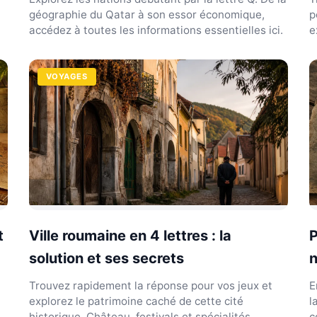
géographie du Qatar à son essor économique,
p
accédez à toutes les informations essentielles ici.
e
l
VOYAGES
t
Ville roumaine en 4 lettres : la
P
solution et ses secrets
n
Trouvez rapidement la réponse pour vos jeux et
E
explorez le patrimoine caché de cette cité
l
historique. Château, festivals et spécialités
c