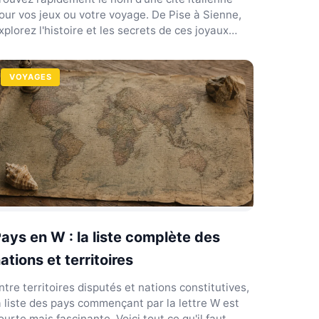
our vos jeux ou votre voyage. De Pise à Sienne,
xplorez l'histoire et les secrets de ces joyaux
atins.
VOYAGES
ays en W : la liste complète des
ations et territoires
ntre territoires disputés et nations constitutives,
a liste des pays commençant par la lettre W est
ourte mais fascinante. Voici tout ce qu'il faut