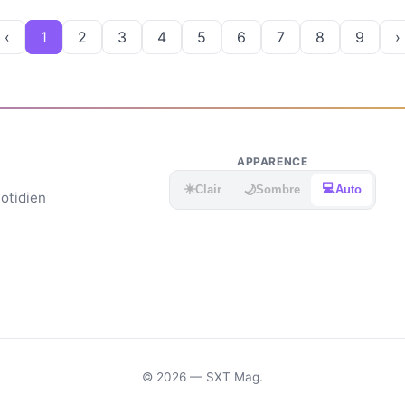
‹
1
2
3
4
5
6
7
8
9
›
APPARENCE
☀️
💻
🌙
Clair
Sombre
Auto
uotidien
© 2026 — SXT Mag.