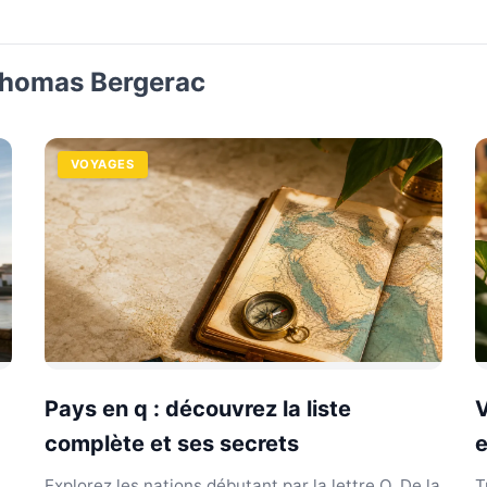
 Thomas Bergerac
VOYAGES
Pays en q : découvrez la liste
V
complète et ses secrets
e
Explorez les nations débutant par la lettre Q. De la
T