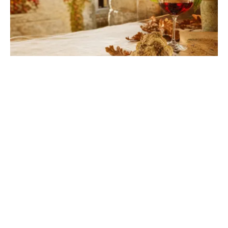
Pietra d'Alba en Italie : guide complet et
conseils de visite
Explorez ce joyau du Piémont réputé pour sa
gastronomie d'exception. Entre vignobles classés et
patrimoine historique, préparez une escapade
inoubliable.