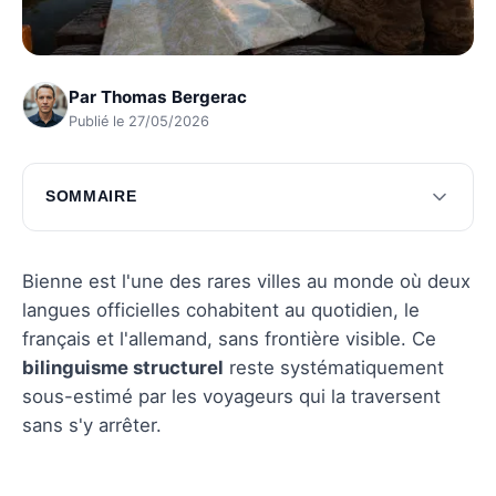
Par
Thomas Bergerac
Publié le 27/05/2026
SOMMAIRE
Les merveilles naturelles au cœur de Bienne
L'avenir technologique de Bienne
Bienne est l'une des rares villes au monde où deux
langues officielles cohabitent au quotidien, le
Questions fréquentes
français et l'allemand, sans frontière visible. Ce
bilinguisme structurel
reste systématiquement
sous-estimé par les voyageurs qui la traversent
sans s'y arrêter.