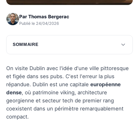
Par
Thomas Bergerac
Publié le 24/04/2026
SOMMAIRE
Découvertes incontournables à Dublin
Délices de la gastronomie irlandaise
On visite Dublin avec l'idée d'une ville pittoresque
et figée dans ses pubs. C'est l'erreur la plus
La vibrante vie nocturne dublinoise
répandue. Dublin est une capitale
européenne
Questions fréquentes
dense
, où patrimoine viking, architecture
georgienne et secteur tech de premier rang
coexistent dans un périmètre remarquablement
compact.