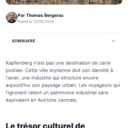
Par
Thomas Bergerac
Publié le 15/05/2026
SOMMAIRE
Le trésor culturel de kapfenberg
Kapfenberg et la puissance de l'industrie
Kapfenberg n'est pas une destination de carte
sidérurgique
postale. Cette ville styrienne doit son identité à
l'acier, une industrie qui structure encore
Questions fréquentes
aujourd'hui son paysage urbain. Les voyageurs qui
l'ignorent ratent un patrimoine industriel sans
équivalent en Autriche centrale.
Le trésor culturel de