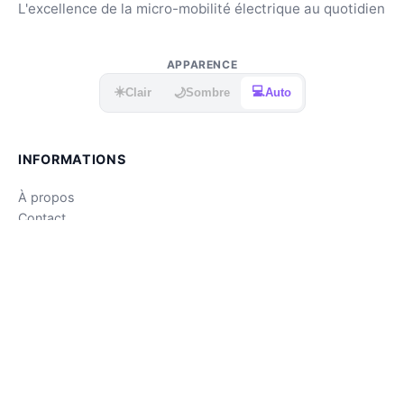
L'excellence de la micro-mobilité électrique au quotidien
APPARENCE
☀️
💻
🌙
Clair
Sombre
Auto
INFORMATIONS
À propos
Contact
Mentions légales
CGU
Confidentialité
© 2026 — SXT Mag.