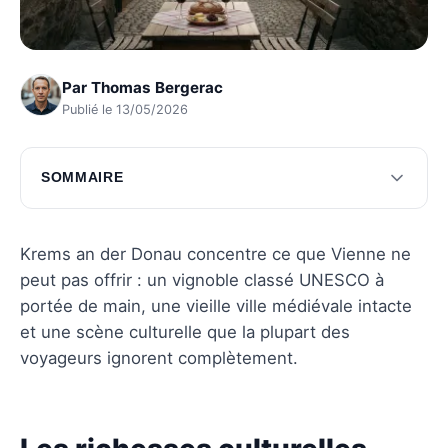
Par
Thomas Bergerac
Publié le 13/05/2026
SOMMAIRE
Les richesses culturelles cachées de Krems
Exploration des routes du vin de Krems
Krems an der Donau concentre ce que Vienne ne
peut pas offrir : un vignoble classé UNESCO à
Questions fréquentes
portée de main, une vieille ville médiévale intacte
et une scène culturelle que la plupart des
voyageurs ignorent complètement.