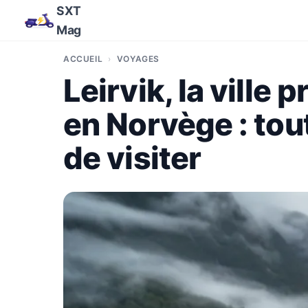
SXT
Mag
ACCUEIL
VOYAGES
Leirvik, la ville p
en Norvège : tout
de visiter