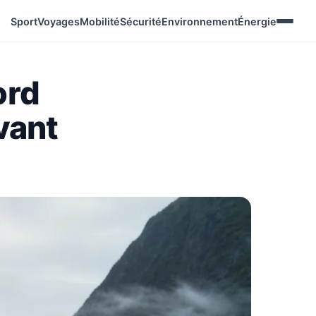
Sport
Voyages
Mobilité
Sécurité
Environnement
Énergie
ord
avant