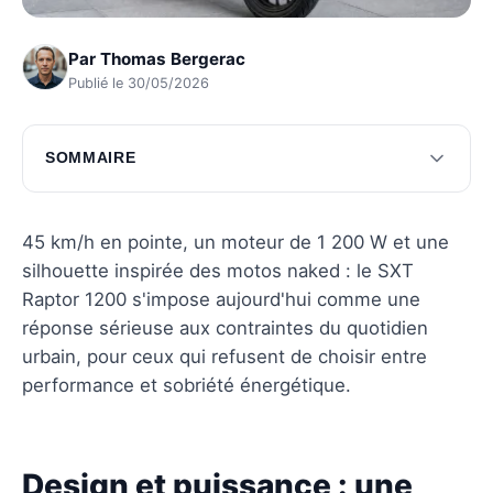
Par
Thomas Bergerac
Publié le 30/05/2026
SOMMAIRE
Design et puissance : une nouvelle expérience
urbaine
45 km/h en pointe, un moteur de 1 200 W et une
Maintenance et économie : un choix rentable
silhouette inspirée des motos naked : le SXT
Raptor 1200 s'impose aujourd'hui comme une
Comparatif : électrique vs thermique
réponse sérieuse aux contraintes du quotidien
Questions fréquentes
urbain, pour ceux qui refusent de choisir entre
performance et sobriété énergétique.
Design et puissance : une