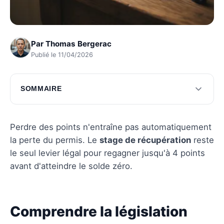
Par
Thomas Bergerac
Publié le 11/04/2026
SOMMAIRE
Comprendre la législation actuelle
Les démarches administratives essentielles
Perdre des points n'entraîne pas automatiquement
la perte du permis. Le
stage de récupération
reste
Questions fréquentes
le seul levier légal pour regagner jusqu'à 4 points
avant d'atteindre le solde zéro.
Comprendre la législation