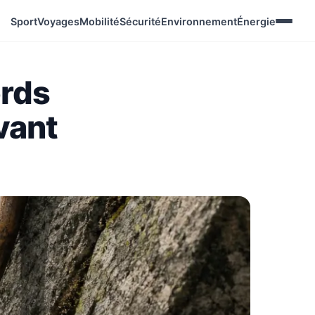
Sport
Voyages
Mobilité
Sécurité
Environnement
Énergie
ords
avant