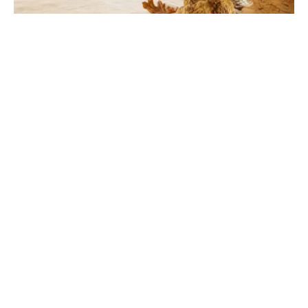
Pietra d'Alba en Italie : guide complet et
conseils de visite
Explorez ce joyau du Piémont réputé pour sa
gastronomie d'exception. Entre vignobles classés et
patrimoine historique, préparez une escapade
inoubliable.
SXT Mag
L'excellence de la micro-mobilité électrique au quotidien