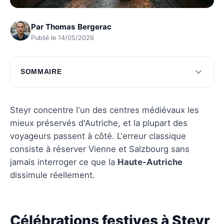
Par
Thomas Bergerac
Publié le 14/05/2026
SOMMAIRE
Célébrations festives à Steyr
Immersion dans les expériences authentiques
Steyr concentre l'un des centres médiévaux les
mieux préservés d'Autriche, et la plupart des
Questions fréquentes
voyageurs passent à côté. L'erreur classique
consiste à réserver Vienne et Salzbourg sans
jamais interroger ce que la
Haute-Autriche
dissimule réellement.
Célébrations festives à Steyr