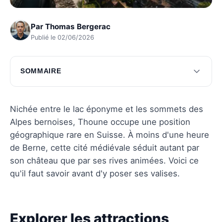
Par
Thomas Bergerac
Publié le 02/06/2026
SOMMAIRE
Explorer les attractions emblématiques de
Thoune
Nichée entre le lac éponyme et les sommets des
Activités de plein air à Thoune
Alpes bernoises, Thoune occupe une position
géographique rare en Suisse. À moins d'une heure
Gastronomie et spécialités locales
de Berne, cette cité médiévale séduit autant par
Hébergement à Thoune
son château que par ses rives animées. Voici ce
qu'il faut savoir avant d'y poser ses valises.
Conseils pratiques pour visiter Thoune
Questions fréquentes
Explorer les attractions