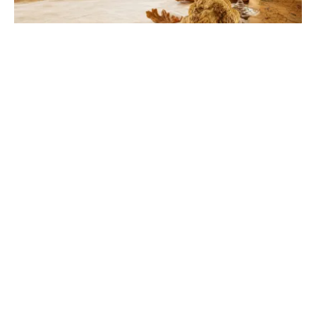
Pietra d'Alba en Italie : guide complet et
conseils de visite
Explorez ce joyau du Piémont réputé pour sa
gastronomie d'exception. Entre vignobles classés et
patrimoine historique, préparez une escapade
inoubliable.
SXT Mag
L'excellence de la micro-mobilité électrique au quotidien