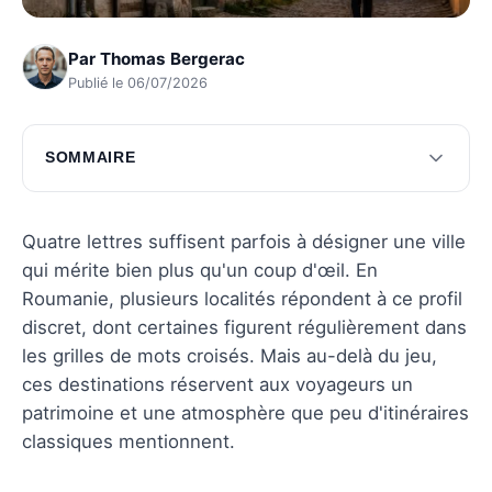
Par
Thomas Bergerac
Publié le 06/07/2026
SOMMAIRE
Découverte de la ville
Gastronomie et spécialités locales
Quatre lettres suffisent parfois à désigner une ville
qui mérite bien plus qu'un coup d'œil. En
Conseils pratiques pour les visiteurs
Roumanie, plusieurs localités répondent à ce profil
Questions fréquentes
discret, dont certaines figurent régulièrement dans
les grilles de mots croisés. Mais au-delà du jeu,
ces destinations réservent aux voyageurs un
patrimoine et une atmosphère que peu d'itinéraires
classiques mentionnent.