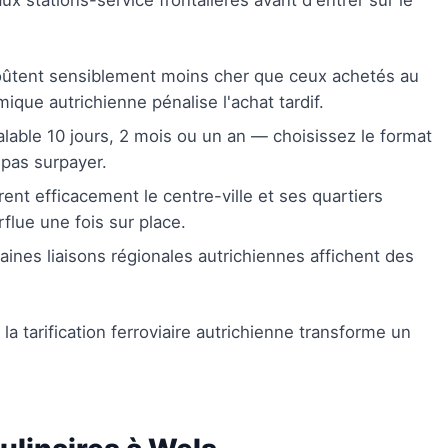
ux stations-service frontalières avant d'entrer sur le
oûtent sensiblement moins cher que ceux achetés au
mique autrichienne pénalise l'achat tardif.
alable 10 jours, 2 mois ou un an — choisissez le format
 pas surpayer.
ent efficacement le centre-ville et ses quartiers
rflue une fois sur place.
ertaines liaisons régionales autrichiennes affichent des
la tarification ferroviaire autrichienne transforme un