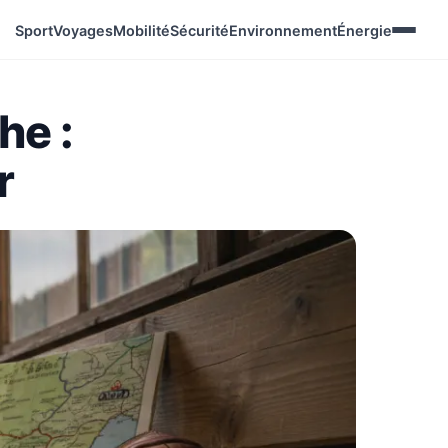
Sport
Voyages
Mobilité
Sécurité
Environnement
Énergie
he :
r