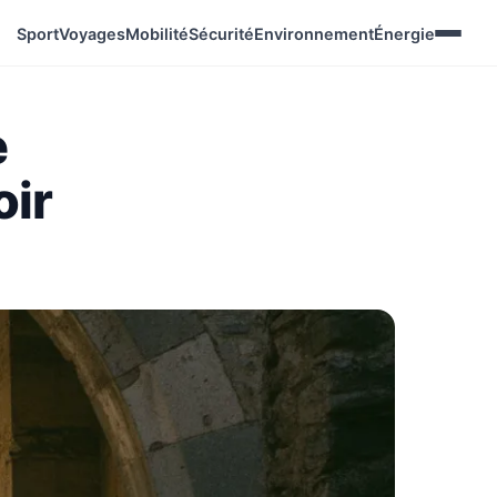
Sport
Voyages
Mobilité
Sécurité
Environnement
Énergie
e
oir