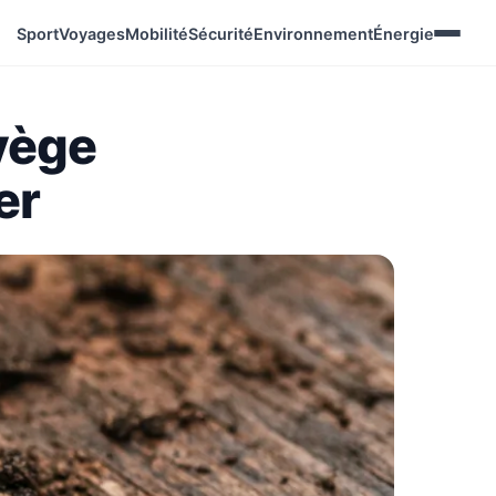
Sport
Voyages
Mobilité
Sécurité
Environnement
Énergie
rvège
er