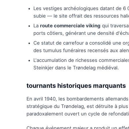
Les vestiges archéologiques datant de 6 0
subie — le site offrait des ressources hal
La
route commerciale viking
qui traversa
ports côtiers, générant une densité d'éch
Ce statut de carrefour a consolidé une org
des tumulus funéraires recensés aux alen
L'accumulation de richesses commerciales
Steinkjer dans le Trøndelag médiéval.
tournants historiques marquants
En avril 1940, les bombardements allemands 
stratégique du Trøndelag, est détruite à plu
paradoxalement ouvert un cycle de refondati
Chaque événement majeur a produit un effet me